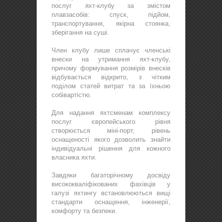
послуг яхт-клубу за змістом
плавзасобів: спуск, підйом,
транспортування, якірна стоянка,
зберігання на суші.
Член клубу лише сплачує членські
внески на утримання яхт-клубу,
причому формування розмірів внесків
відбувається відкрито, з чітким
поділом статей витрат та за їхньою
собівартістю.
Для надання яхтсменам комплексу
послуг європейського рівня
створюється міні-порт, рівень
оснащеності якого дозволить знайти
індивідуальні рішення для кожного
власника яхти.
Завдяки багаторічному досвіду
висококваліфікованих фахівців у
галузі яхтингу встановлюються вищі
стандарти оснащення, інженерії,
комфорту та безпеки.