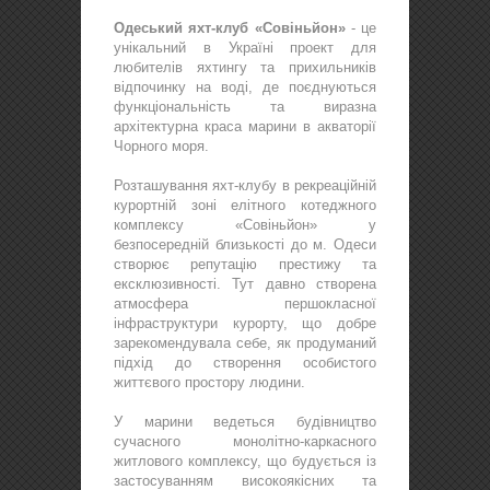
Одеський яхт-клуб «Совіньйон»
- це
унікальний в Україні проект для
любителів яхтингу та прихильників
відпочинку на воді, де поєднуються
функціональність та виразна
архітектурна краса марини в акваторії
Чорного моря.
Розташування яхт-клубу в рекреаційній
курортній зоні елітного котеджного
комплексу «Совіньйон» у
безпосередній близькості до м. Одеси
створює репутацію престижу та
ексклюзивності. Тут давно створена
атмосфера першокласної
інфраструктури курорту, що добре
зарекомендувала себе, як продуманий
підхід до створення особистого
життєвого простору людини.
У марини ведеться будівництво
сучасного монолітно-каркасного
житлового комплексу, що будується із
застосуванням високоякісних та