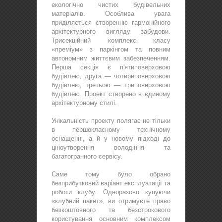
екологічно чистих будівельних
матеріалів. Особлива увага
приділяється створенню гармонійного
архітектурного вигляду забудови.
Трисекційний комплекс класу
«преміум» з паркінгом та повним
автономним життєвим забезпеченням.
Перша секція є п'ятиповерховою
будівлею, друга — чотириповерховою
будівлею, третьою — триповерховою
будівлею. Проект створено в єдиному
архітектурному стилі.
Унікальність проекту полягає не тільки
в першокласному технічному
оснащенні, а й у новому підході до
ціноутворення володіння та
багатогранного сервісу.
Саме тому було обрано
безприбутковий варіант експлуатації та
роботи клубу. Одноразово купуючи
«клубний пакет», ви отримуєте право
безкоштовного та безстрокового
користування основним комплексом