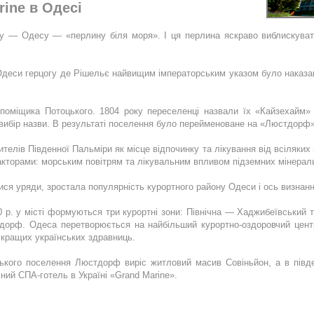
rine в Одесі
 — Одесу — «перлину біля моря». І ця перлина яскраво виблискуват
Одеси герцогу де Рішельє найвищим імператорським указом було наказа
 поміщика Потоцького. 1804 року переселенці назвали їх «Кайзехайм» 
ибір назви. В результаті поселення було перейменоване на «Люстдорф»
елів Південної Пальміри як місце відпочинку та лікування від всіляких 
кторами: морським повітрям та лікувальним впливом підземних мінерал
ися уряди, зростала популярність курортного району Одеси і ось визна
0 р. у місті формуються три курортні зони: Північна — Хаджибеївськи
дорф. Одеса перетворюється на найбільший курортно-оздоровчий центр
 кращих українських здравниць.
ького поселення Люстдорф виріс житловий масив Совіньйон, а в півден
ний СПА-готель в Україні «Grand Marine».