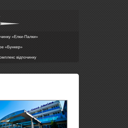
очинку «Елки-Палки»
фе «Бункер»
омплекс відпочинку