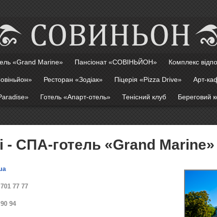
ель «Grand Marine»
Пансіонат «СОВІНЬЙОН»
Комплекс відп
Совіньйон»
Ресторан «Зодіак»
Піцерія «Pizza Drive»
Арт-ка
aradise»
Готель «Апарт-отель»
Тенісний клуб
Береговий к
і - СПА-готель «Grand Marine»
ua
 701 77 77
90 94