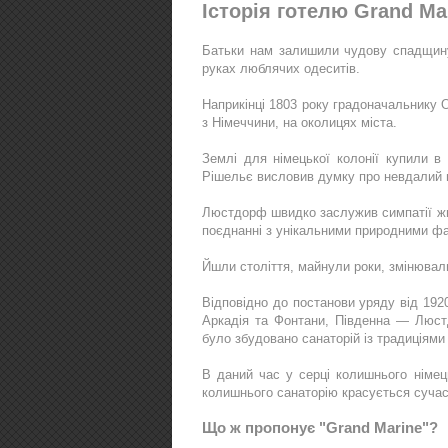
Історія готелю Grand Ma
Батьки нам залишили чудову спадщину
руках люблячих одеситів.
Наприкінці 1803 року градоначальнику 
з Німеччини, на околицях міста.
Землі для німецької колонії купили в
Рішельє висловив думку про невдалий в
Люстдорф швидко заслужив симпатії жит
поєднанні з унікальними природними фа
Йшли століття, майнули роки, змінювал
Відповідно до постанови уряду від 192
Аркадія та Фонтани, Південна — Люст
було збудовано санаторій із традиціями
В даний час у серці колишнього німец
колишнього санаторію красується сучас
Що ж пропонує "Grand Marine"?