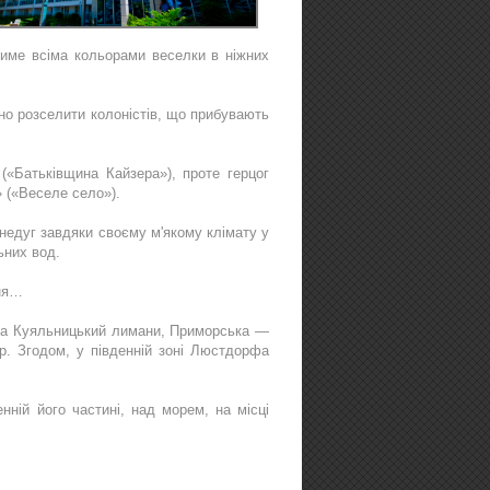
име всіма кольорами веселки в ніжних
но розселити колоністів, що прибувають
(«Батьківщина Кайзера»), проте герцог
 («Веселе село»).
недуг завдяки своєму м'якому клімату у
ьних вод.
ння…
й та Куяльницький лимани, Приморська —
. Згодом, у південній зоні Люстдорфа
ній його частині, над морем, на місці